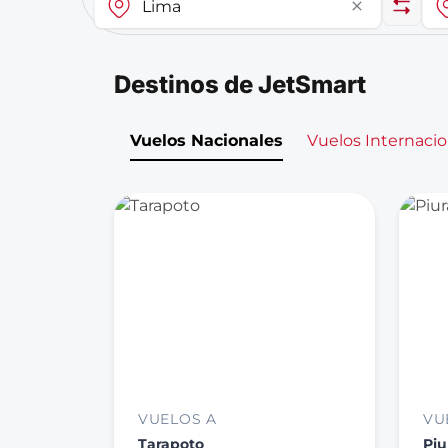
close
Destinos de JetSmart
Vuelos Nacionales
Vuelos Internacio
VUELOS A
VU
Tarapoto
Piu