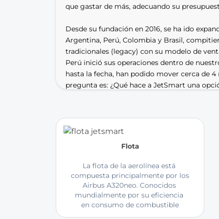
que gastar de más, adecuando su presupuesto
Desde su fundación en 2016, se ha ido expand
Argentina, Perú, Colombia y Brasil, compitien
tradicionales (legacy) con su modelo de vent
Perú inició sus operaciones dentro de nuestro
hasta la fecha, han podido mover cerca de 4 m
pregunta es: ¿Qué hace a JetSmart una opción 
peruanos? En Nuevo Mundo Viajes te contarem
políticas de equipaje, check-in y más.
Uno de los atributos más resaltantes de la ae
eficiente. JetSmart opera exclusivamente co
Flota
reconocido por su eficiencia en consumo de 
avanzada. Verás que ciertos aviones de la aer
La flota de la aerolínea está 
distintivo con imágenes de animales en la col
compuesta principalmente por los 
Airbus A320neo. Conocidos 
visual única y distintiva frente a su compete
mundialmente por su eficiencia 
representar la rica fauna con la que cuenta el
en consumo de combustible