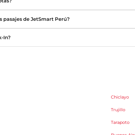
otas?
s pasajes de JetSmart Perú?
k-In?
Chiclayo
Trujillo
Tarapoto