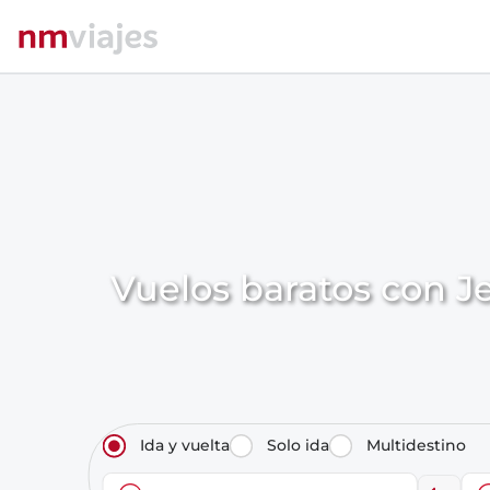
Vuelos baratos con J
Ida y vuelta
Solo ida
Multidestino