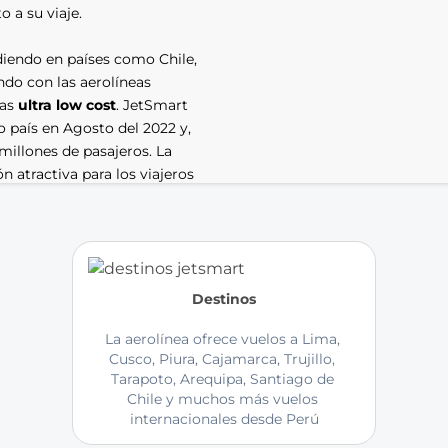
 a su viaje.
iendo en países como Chile, 
do con las aerolíneas 
as 
ultra low cost
. JetSmart 
 país en Agosto del 2022 y, 
illones de pasajeros. La 
atractiva para los viajeros 
os todo sobre sus rutas, flota, 
rolínea es su flota moderna y 
n aviones 
Airbus A320
, modelo 
Destinos
combustible y tecnología 
olínea tienen un diseño 
La aerolínea ofrece vuelos a Lima, 
a, lo que le da una identidad 
Cusco, Piura, Cajamarca, Trujillo, 
Tarapoto, Arequipa, Santiago de 
ncia. Estos animales pueden 
Chile y muchos más vuelos 
 Perú.
internacionales desde Perú