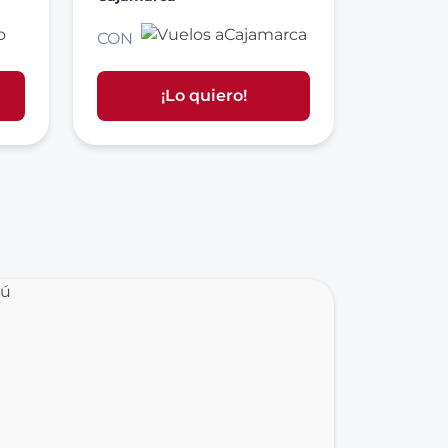
CON
¡Lo quiero!