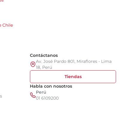
es
 Chile
Contáctanos
Av. José Pardo 801, Miraflores - Lima
18, Perú
Tiendas
Habla con nosotros
Perú
s
01 6109200