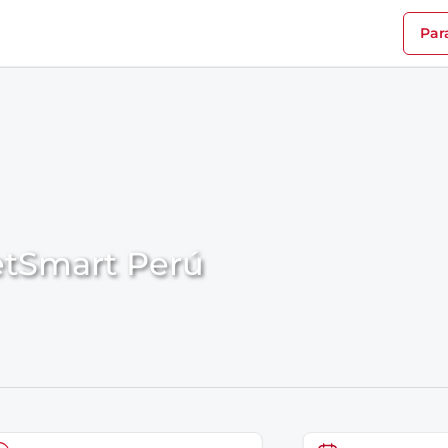
Par
etSmart Perú