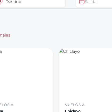
Salida
nales
ELOS A
VUELOS A
ra
Chiclayo