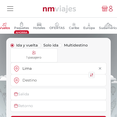
Vuelos
Paquetes
Hoteles
OFERTAS
Caribe
Europa
Sudaméric
AHORRA
Ida y vuelta
Solo ida
Multidestino
1 pasajero
close
Salida
Retorno