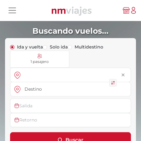
Buscando vuelos...
Ida y vuelta
Solo ida
Multidestino
1 pasajero
close
Salida
Retorno
Buscar