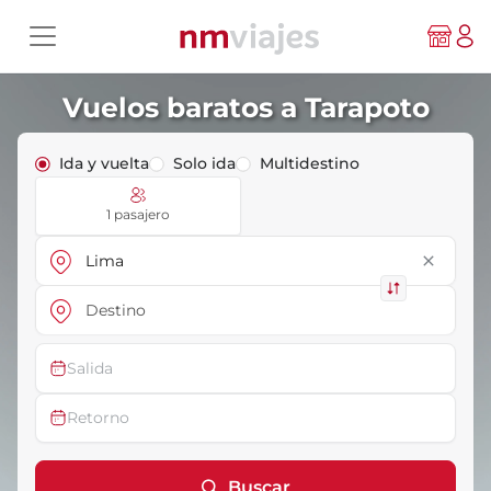
Vuelos baratos a Tarapoto
Ida y vuelta
Solo ida
Multidestino
1 pasajero
close
Salida
Retorno
Buscar